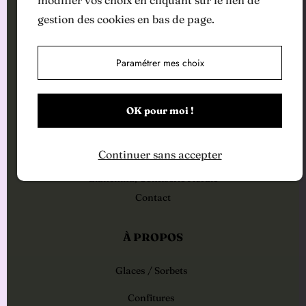
83000 Toulon
gestion des cookies en bas de page.
Tél.
04 94 65 25 18
Paramétrer mes choix
MENU
Bianchina
OK pour moi !
Pâtisserie à la commande
Évènements
Continuer sans accepter
Bianchina, Le Salon de Thé
Bianchina, Confiserie Florale
Contact
À PROPOS
Glaces / Sorbets
Confitures