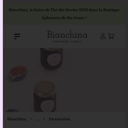
Bianchina, le Salon de Thé dès février 2025 dans la Boutique
Éphémère de Six-Fours !
Bianchina
...
Facturation